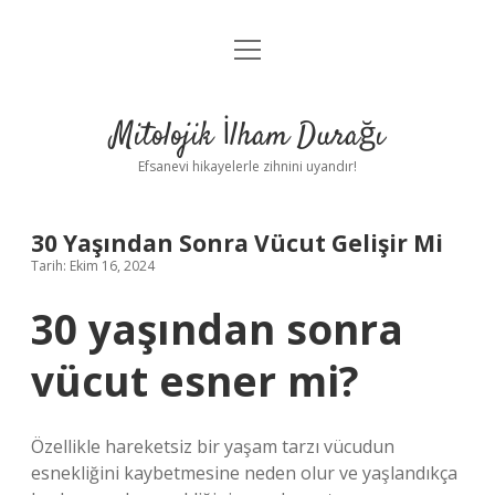
menüyü
Anasayfa
aç
Gizlilik Politikası
Mitolojik İlham Durağı
Yasal Uyarı
Efsanevi hikayelerle zihnini uyandır!
Hakkımızda
30 Yaşından Sonra Vücut Gelişir Mi
Tarih: Ekim 16, 2024
30 yaşından sonra
vücut esner mi?
Özellikle hareketsiz bir yaşam tarzı vücudun
esnekliğini kaybetmesine neden olur ve yaşlandıkça