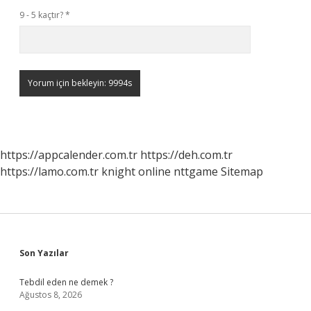
9 - 5 kaçtır?
*
https://appcalender.com.tr
https://deh.com.tr
https://lamo.com.tr
knight online
nttgame
Sitemap
Sidebar
Son Yazılar
Tebdil eden ne demek ?
Ağustos 8, 2026