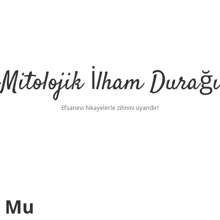
Mitolojik İlham Durağı
Efsanevi hikayelerle zihnini uyandır!
r Mu