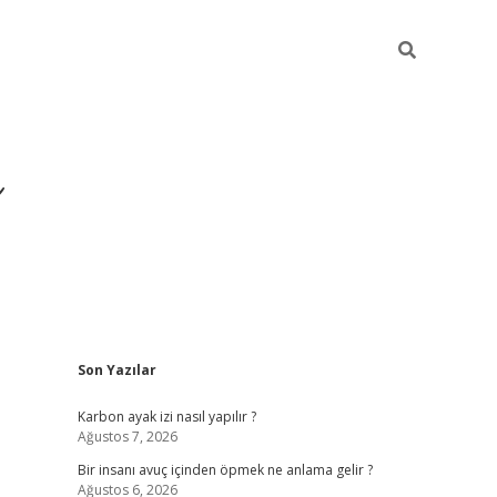
Sidebar
Son Yazılar
Karbon ayak izi nasıl yapılır ?
Ağustos 7, 2026
Bir insanı avuç içinden öpmek ne anlama gelir ?
Ağustos 6, 2026