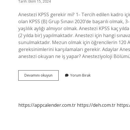
Tarih: Ekim 15, 2024
Anestezi KPSS gerekir mi? 1- Tercih edilen kadro içi
olan KPSS (B) Grup Sınavı 2020’de başarılı olmak, 3
yaşlılık aylığı almıyor olmak. Anestezi KPSS kaç yıld
(2 yılda bir) yapılmaktadır. Anestezi için hangi sınav
sunulmaktadır. Mezun olmak için öğrencilerin 120 A
gereksinimlerini karşılamaları gerekir. Adaylar Anes
anestezi okuyan ne iş yapar? Anesteziyoloji Bölüm
Anestezi
Devamını okuyun
Yorum Bırak
Kpss
Istiyor
Mu
https://appcalender.com.tr
https://deh.com.tr
https: