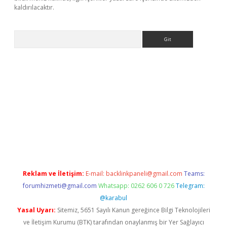
kaldırılacaktır.
Arama
bet.casino/
Reklam ve İletişim:
E-mail:
backlinkpaneli@gmail.com
Teams:
forumhizmeti@gmail.com
Whatsapp: 0262 606 0 726
Telegram:
@karabul
Yasal Uyarı:
Sitemiz, 5651 Sayılı Kanun gereğince Bilgi Teknolojileri
ve İletişim Kurumu (BTK) tarafından onaylanmış bir Yer Sağlayıcı