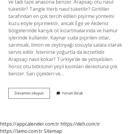
ve tadı taze anasona benzer. Arapsaçı otu nasıl
tüketilir? Tangle Herb nasıl tüketilir? Giritliler
tarafından en çok tercih edilen pişirme yöntemi
kuzu etiyle pişirmektir, ancak Ege ve Akdeniz
bölgelerinde karışık ot kızartmalarında ve hamur
işlerinde kullanılır. Kaynar suda pişirilen otlar,
sarımsak, limon ve zeytinyağı sosuyla salata olarak
servis edilir. İstenirse yoğurtla da lezzetlidir.
Arapsaçı nasıl kokar? Türkiye’de de yetişebilen
horoz otu bitkisinin yeşil kısımları dereotuna çok
benzer. Sarı çiçekleri ve…
Arapsaçı
Devamını okuyun
Yorum Bırak
Otunun
Tadı
Nasıl
https://appcalender.com.tr
https://deh.com.tr
https://lamo.com.tr
Sitemap