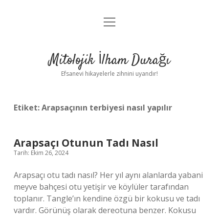
menüyü
Anasayfa
aç
Gizlilik Politikası
Mitolojik İlham Durağı
Yasal Uyarı
Efsanevi hikayelerle zihnini uyandır!
Hakkımızda
Etiket:
Arapsaçının terbiyesi nasıl yapılır
Arapsaçı Otunun Tadı Nasıl
Tarih: Ekim 26, 2024
Arapsaçı otu tadı nasıl? Her yıl aynı alanlarda yabani
meyve bahçesi otu yetişir ve köylüler tarafından
toplanır. Tangle’ın kendine özgü bir kokusu ve tadı
vardır. Görünüş olarak dereotuna benzer. Kokusu