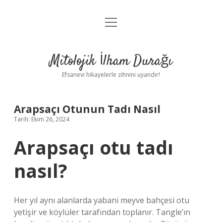
menüyü
Anasayfa
aç
Gizlilik Politikası
Mitolojik İlham Durağı
Yasal Uyarı
Efsanevi hikayelerle zihnini uyandır!
Hakkımızda
Arapsaçı Otunun Tadı Nasıl
Tarih: Ekim 26, 2024
Arapsaçı otu tadı
nasıl?
Her yıl aynı alanlarda yabani meyve bahçesi otu
yetişir ve köylüler tarafından toplanır. Tangle’ın