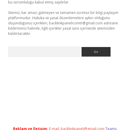
bu sorumluluğu kabul etmiş sayılırlar.
Sitemiz, kar amacı gütmeyen ve tamamen ücretsiz bir bilgi paylaşım
platformudur. Hukuka ve yasal düzenlemelere aykırı olduğunu
düşündüğünüz içerikleri,
backlinkpanelicomtr@gmail.com
adresine
bildirmeniz halinde, ilgili içerikler yasal süre içerisinde sitemizden
kaldırılacaktır.
Arama
et.casino/
Reklam ve İletişim:
E-mail:
backlinkpaneli@gmail.com
Teams: