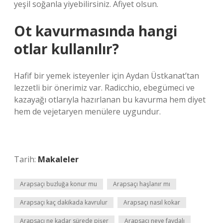
yeşil soğanla yiyebilirsiniz. Afiyet olsun.
Ot kavurmasında hangi
otlar kullanılır?
Hafif bir yemek isteyenler için Aydan Üstkanat’tan
lezzetli bir önerimiz var. Radicchio, ebegümeci ve
kazayağı otlarıyla hazırlanan bu kavurma hem diyet
hem de vejetaryen menülere uygundur.
Tarih:
Makaleler
Arapsaçı buzluğa konur mu
Arapsaçı haşlanır mı
Arapsaçı kaç dakikada kavrulur
Arapsaçı nasıl kokar
Arapsaçı ne kadar sürede pişer
Arapsaçı neye faydalı