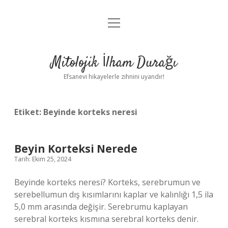
menüyü
Anasayfa
aç
Gizlilik Politikası
Mitolojik İlham Durağı
Yasal Uyarı
Efsanevi hikayelerle zihnini uyandır!
Hakkımızda
Etiket:
Beyinde korteks neresi
Beyin Korteksi Nerede
Tarih: Ekim 25, 2024
Beyinde korteks neresi? Korteks, serebrumun ve
serebellumun dış kısımlarını kaplar ve kalınlığı 1,5 ila
5,0 mm arasında değişir. Serebrumu kaplayan
serebral korteks kısmına serebral korteks denir.