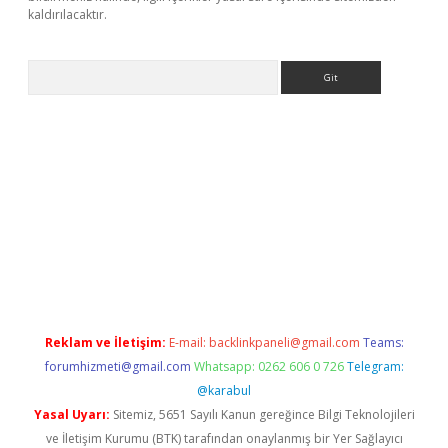
kaldırılacaktır.
Arama
ps://ilbet.casino/
Reklam ve İletişim:
E-mail:
backlinkpaneli@gmail.com
Teams:
forumhizmeti@gmail.com
Whatsapp: 0262 606 0 726
Telegram:
@karabul
Yasal Uyarı:
Sitemiz, 5651 Sayılı Kanun gereğince Bilgi Teknolojileri
ve İletişim Kurumu (BTK) tarafından onaylanmış bir Yer Sağlayıcı