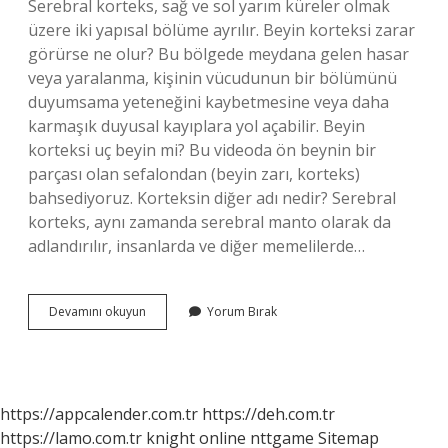
Serebral korteks, sağ ve sol yarım küreler olmak
üzere iki yapısal bölüme ayrılır. Beyin korteksi zarar
görürse ne olur? Bu bölgede meydana gelen hasar
veya yaralanma, kişinin vücudunun bir bölümünü
duyumsama yeteneğini kaybetmesine veya daha
karmaşık duyusal kayıplara yol açabilir. Beyin
korteksi uç beyin mi? Bu videoda ön beynin bir
parçası olan sefalondan (beyin zarı, korteks)
bahsediyoruz. Korteksin diğer adı nedir? Serebral
korteks, aynı zamanda serebral manto olarak da
adlandırılır, insanlarda ve diğer memelilerde…
Beyin
Devamını okuyun
Yorum Bırak
Korteksi
Nerede
https://appcalender.com.tr
https://deh.com.tr
https://lamo.com.tr
knight online
nttgame
Sitemap