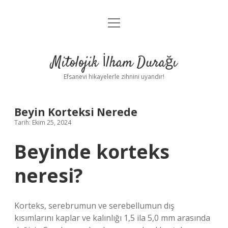
menüyü
Anasayfa
aç
Gizlilik Politikası
Mitolojik İlham Durağı
Yasal Uyarı
Efsanevi hikayelerle zihnini uyandır!
Hakkımızda
Beyin Korteksi Nerede
Tarih: Ekim 25, 2024
Beyinde korteks
neresi?
Korteks, serebrumun ve serebellumun dış
kısımlarını kaplar ve kalınlığı 1,5 ila 5,0 mm arasında