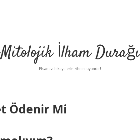
Mitolojik İlham Durağı
Efsanevi hikayelerle zihnini uyandır!
et Ödenir Mi