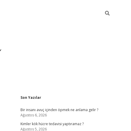
Sidebar
Son Yazılar
https://ilbet.casino/
Bir insanı avuç içinden öpmek ne anlama gelir ?
Ağustos 6, 2026
Kimler kök hücre tedavisi yaptıramaz ?
Ağustos 5, 2026