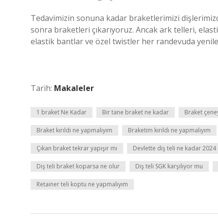
Tedavimizin sonuna kadar braketlerimizi dişlerimiz
sonra braketleri çıkarıyoruz. Ancak ark telleri, elastik
elastik bantlar ve özel twistler her randevuda yenilen
Tarih:
Makaleler
1 braket Ne Kadar
Bir tane braket ne kadar
Braket çeney
Braket kırıldı ne yapmalıyım
Braketim kırıldı ne yapmalıyım
Çıkan braket tekrar yapışır mı
Devlette diş teli ne kadar 2024
Diş teli braket koparsa ne olur
Diş teli SGK karşılıyor mu
Retainer teli koptu ne yapmalıyım