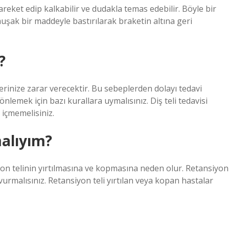
hareket edip kalkabilir ve dudakla temas edebilir. Böyle bir
muşak bir maddeyle bastırılarak braketin altına geri
?
lerinize zarar verecektir. Bu sebeplerden dolayı tedavi
nlemek için bazı kurallara uymalısınız. Diş teli tedavisi
) içmemelisiniz.
malıyım?
yon telinin yırtılmasına ve kopmasına neden olur. Retansiyon
vurmalısınız. Retansiyon teli yırtılan veya kopan hastalar