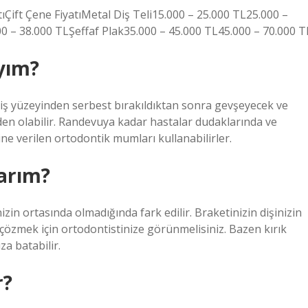
ıÇift Çene FiyatıMetal Diş Teli15.000 – 25.000 TL25.000 –
 – 38.000 TLŞeffaf Plak35.000 – 45.000 TL45.000 – 70.000 T
yım?
iş yüzeyinden serbest bırakıldıktan sonra gevşeyecek ve
en olabilir. Randevuya kadar hastalar dudaklarında ve
ne verilen ortodontik mumları kullanabilirler.
larım?
nizin ortasında olmadığında fark edilir. Braketinizin dişinizin
 çözmek için ortodontistinize görünmelisiniz. Bazen kırık
a batabilir.
r?