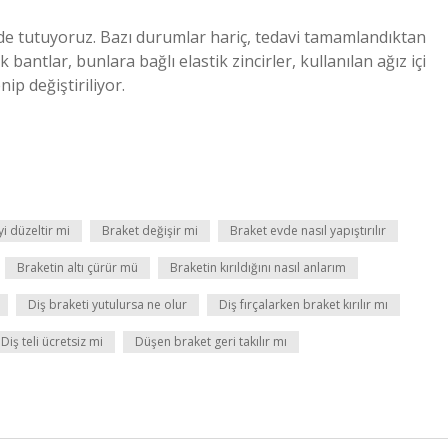
de tutuyoruz. Bazı durumlar hariç, tedavi tamamlandıktan
 bantlar, bunlara bağlı elastik zincirler, kullanılan ağız içi
ip değiştiriliyor.
i düzeltir mi
Braket değişir mi
Braket evde nasıl yapıştırılır
Braketin altı çürür mü
Braketin kırıldığını nasıl anlarım
Diş braketi yutulursa ne olur
Diş fırçalarken braket kırılır mı
Diş teli ücretsiz mi
Düşen braket geri takılır mı