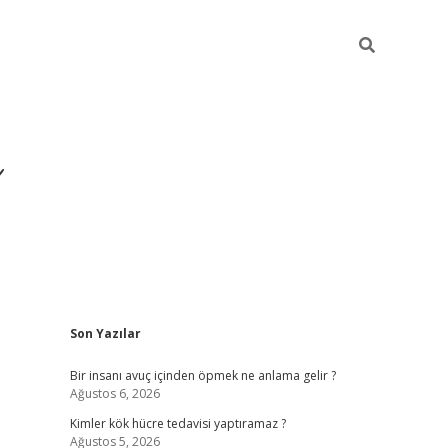
Sidebar
Son Yazılar
https://ilbe
Bir insanı avuç içinden öpmek ne anlama gelir ?
Ağustos 6, 2026
Kimler kök hücre tedavisi yaptıramaz ?
Ağustos 5, 2026