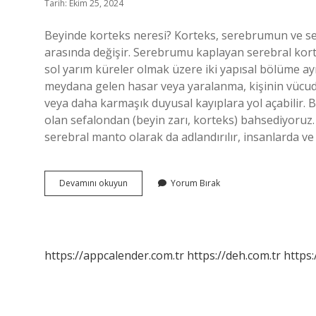
Tarih: Ekim 25, 2024
Beyinde korteks neresi? Korteks, serebrumun ve sere
arasında değişir. Serebrumu kaplayan serebral kort
sol yarım küreler olmak üzere iki yapısal bölüme ay
meydana gelen hasar veya yaralanma, kişinin vü
veya daha karmaşık duyusal kayıplara yol açabilir. 
olan sefalondan (beyin zarı, korteks) bahsediyoruz.
serebral manto olarak da adlandırılır, insanlarda v
Beyin
Devamını okuyun
Yorum Bırak
Korteksi
Nerede
https://appcalender.com.tr
https://deh.com.tr
https: