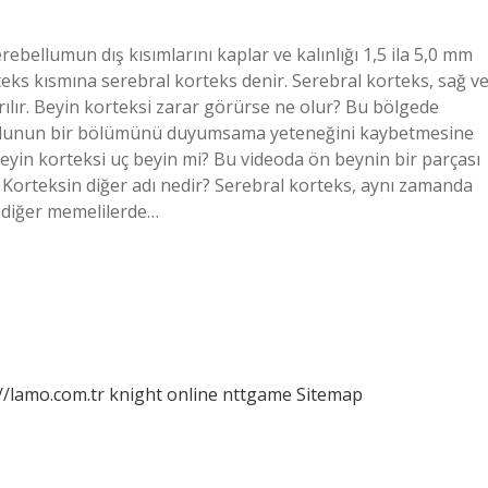
bellumun dış kısımlarını kaplar ve kalınlığı 1,5 ila 5,0 mm
eks kısmına serebral korteks denir. Serebral korteks, sağ v
rılır. Beyin korteksi zarar görürse ne olur? Bu bölgede
cudunun bir bölümünü duyumsama yeteneğini kaybetmesine
Beyin korteksi uç beyin mi? Bu videoda ön beynin bir parçası
 Korteksin diğer adı nedir? Serebral korteks, aynı zamanda
e diğer memelilerde…
//lamo.com.tr
knight online
nttgame
Sitemap