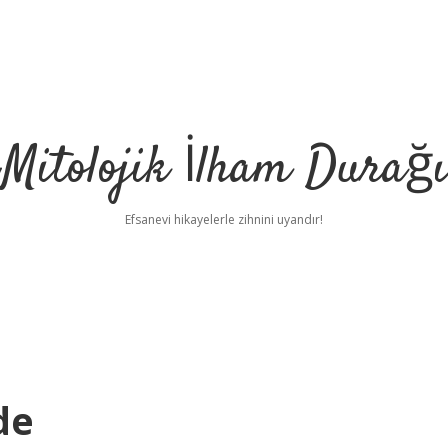
Mitolojik İlham Durağı
Efsanevi hikayelerle zihnini uyandır!
de