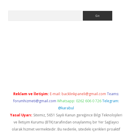
Arama
tps://ilbet.casino/
Reklam ve İletişim:
E-mail:
backlinkpaneli@gmail.com
Teams:
forumhizmeti@gmail.com
Whatsapp: 0262 606 0 726
Telegram:
@karabul
Yasal Uyarı:
Sitemiz, 5651 Sayılı Kanun gereğince Bilgi Teknolojileri
ve İletişim Kurumu (BTK) tarafından onaylanmış bir Yer Sağlayıcı
olarak hizmet vermektedir. Bu nedenle, sitedeki içerikleri proaktif