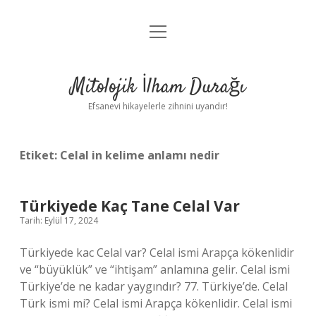
menüyü
Anasayfa
aç
Gizlilik Politikası
Mitolojik İlham Durağı
Yasal Uyarı
Efsanevi hikayelerle zihnini uyandır!
Hakkımızda
Etiket:
Celal in kelime anlamı nedir
Türkiyede Kaç Tane Celal Var
Tarih: Eylül 17, 2024
Türkiyede kac Celal var? Celal ismi Arapça kökenlidir
ve “büyüklük” ve “ihtişam” anlamına gelir. Celal ismi
Türkiye’de ne kadar yaygındır? 77. Türkiye’de. Celal
Türk ismi mi? Celal ismi Arapça kökenlidir. Celal ismi