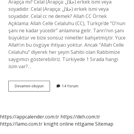
Arapça mı? Celal (Arapça: جلال) erkek ismi veya
soyadıdır. Celal (Arapça: جلال) erkek ismi veya
soyadıdır. Celal cc ne demek? Allah CC Örnek
Açıklama: Allah Celle Celaluhu (CC), Türkçe’de “O’nun
şanı ne kadar yücedir” anlamına gelir. Tanrı’nın şanı
büyüktür ve bize sonsuz nimetler bahşetmiştir. Yüce
Allah’ın bu övgüye ihtiyacı yoktur. Ancak “Allah Celle
Celaluhu” diyerek her şeyin Sahibi olan Rabbimize
saygımızı gösterebiliriz. Türkiyede 1 Sırada hangi
isim var?…
Türkiyede
Devamını okuyun
14 Yorum
Kaç
Tane
Celal
Var
https://appcalender.com.tr
https://deh.com.tr
https://lamo.com.tr
knight online
nttgame
Sitemap