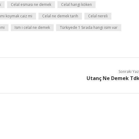
k
Celal esması ne demek
Celal hangi köken
ismi koymak caiz mi
Celal ne demek tarih
Celal nereli
 mi
Ism i celal ne demek
Türkiyede 1 Sırada hangi isim var
Sonraki Yaz
Utanç Ne Demek Td