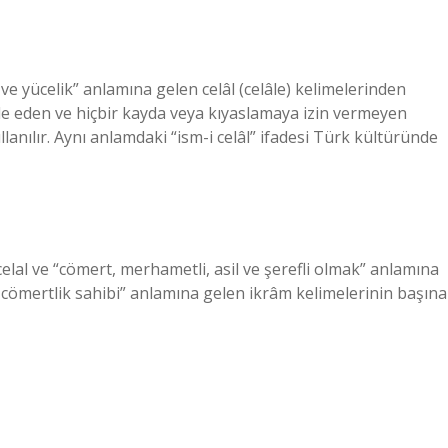
ve yücelik” anlamına gelen celâl (celâle) kelimelerinden
ifade eden ve hiçbir kayda veya kıyaslamaya izin vermeyen
ullanılır. Aynı anlamdaki “ism-i celâl” ifadesi Türk kültüründe
elal ve “cömert, merhametli, asil ve şerefli olmak” anlamına
cömertlik sahibi” anlamına gelen ikrâm kelimelerinin başına