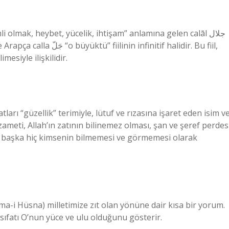
lmak, heybet, yücelik, ihtişam” anlamına gelen calāl جلال
nfinitif halidir. Bu fiil,
גֵ “tepe, höyük” kelimesiyle ilişkilidir.
tları “güzellik” terimiyle, lütuf ve rızasına işaret eden isim v
, azameti, Allah’ın zatının bilinemez olması, şan ve şeref perdes
en başka hiç kimsenin bilmemesi ve görmemesi olarak
Esma-i Hüsna) milletimize zıt olan yönüne dair kısa bir yorum.
sıfatı O’nun yüce ve ulu olduğunu gösterir.