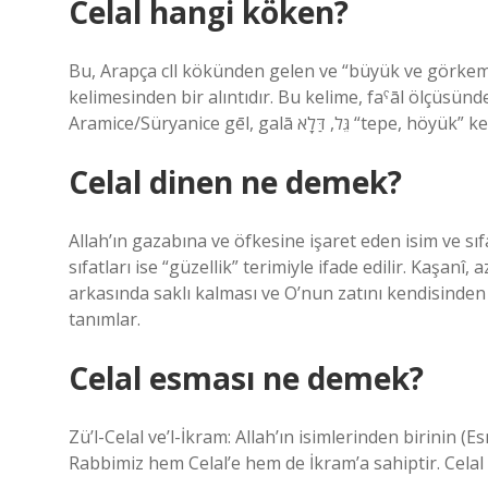
Celal hangi köken?
Bu, Arapça cll kökünden gelen ve “büyük ve görkemli o
kelimesinden bir alıntıdır. Bu kelime, faˁāl ölçüsünde Arapça calla جَلّ “o büyüktü” fiilinin i
Aramice/Süryanice gēl, galā ּל, דַּלָא
Celal dinen ne demek?
Allah’ın gazabına ve öfkesine işaret eden isim ve sıfa
sıfatları ise “güzellik” terimiyle ifade edilir. Kaşanî
arkasında saklı kalması ve O’nun zatını kendisind
tanımlar.
Celal esması ne demek?
Zü’l-Celal ve’l-İkram: Allah’ın isimlerinden birinin (
Rabbimiz hem Celal’e hem de İkram’a sahiptir. Celal 