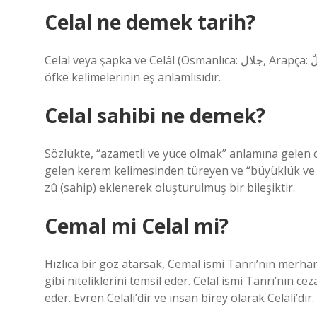
Celal ne demek tarih?
Celal veya şapka ve Celâl (Osmanlıca: جلال‎, Arapça: جَلَالْ‎ kelimesinden gelir) büyüklük, yücelik, haşmet, gazap,
öfke kelimelerinin eş anlamlısıdır.
Celal sahibi ne demek?
Sözlükte, “azametli ve yüce olmak” anlamına gelen c
gelen kerem kelimesinden türeyen ve “büyüklük ve 
zû (sahip) eklenerek oluşturulmuş bir bileşiktir.
Cemal mi Celal mi?
Hızlıca bir göz atarsak, Cemal ismi Tanrı’nın merha
gibi niteliklerini temsil eder. Celal ismi Tanrı’nın ce
eder. Evren Celali’dir ve insan birey olarak Celali’di