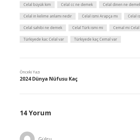
Celal büyük kim
Celal cc ne demek
Celal dinen ne deme
Celal in kelime anlamı nedir
Celal ismi Arapça mı
Celal 
Celal sahibi ne demek
Celal Türk ismi mi
Cemal mi Celal
Türkiyede kac Celal var
Türkiyede kaç Cemal var
Önceki Yazı
2024 Dünya Nüfusu Kaç
14 Yorum
Gülru