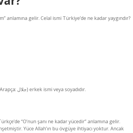
var?
am” anlamına gelir. Celal ismi Türkiye’de ne kadar yaygındır?
Celal (Arapça: جلال) erkek ismi veya soyadıdır. Celal (Arapça: جلال) erkek ismi veya soyadıdır.
Türkçe’de “O’nun şanı ne kadar yücedir” anlamına gelir.
şetmiştir. Yüce Allah’ın bu övgüye ihtiyacı yoktur. Ancak