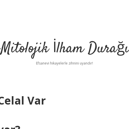
Mitolojik İlham Durağı
Efsanevi hikayelerle zihnini uyandır!
Celal Var