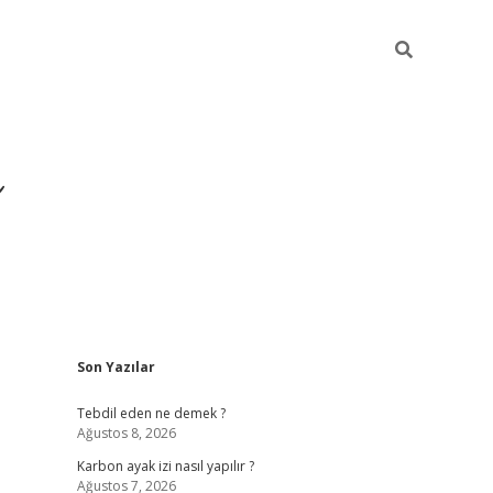
Sidebar
Son Yazılar
https://ilbet.casino
Tebdil eden ne demek ?
Ağustos 8, 2026
Karbon ayak izi nasıl yapılır ?
Ağustos 7, 2026