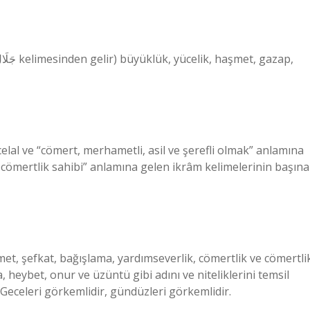
elal ve “cömert, merhametli, asil ve şerefli olmak” anlamına
cömertlik sahibi” anlamına gelen ikrâm kelimelerinin başına
met, şefkat, bağışlama, yardımseverlik, cömertlik ve cömertli
za, heybet, onur ve üzüntü gibi adını ve niteliklerini temsil
r. Geceleri görkemlidir, gündüzleri görkemlidir.