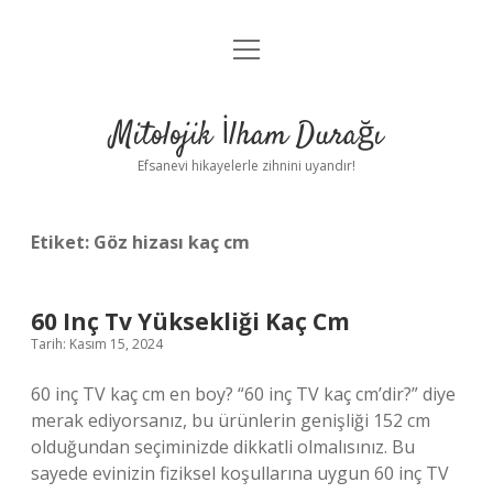
menüyü
Anasayfa
aç
Gizlilik Politikası
Mitolojik İlham Durağı
Yasal Uyarı
Efsanevi hikayelerle zihnini uyandır!
Hakkımızda
Etiket:
Göz hizası kaç cm
60 Inç Tv Yüksekliği Kaç Cm
Tarih: Kasım 15, 2024
60 inç TV kaç cm en boy? “60 inç TV kaç cm’dir?” diye
merak ediyorsanız, bu ürünlerin genişliği 152 cm
olduğundan seçiminizde dikkatli olmalısınız. Bu
sayede evinizin fiziksel koşullarına uygun 60 inç TV