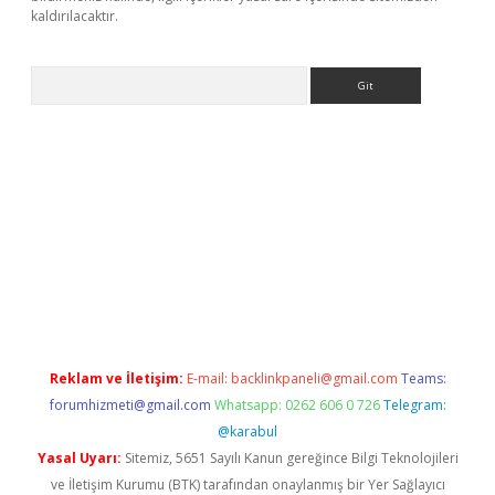
kaldırılacaktır.
Arama
https://ilbet.casino/
Reklam ve İletişim:
E-mail:
backlinkpaneli@gmail.com
Teams:
forumhizmeti@gmail.com
Whatsapp: 0262 606 0 726
Telegram:
@karabul
Yasal Uyarı:
Sitemiz, 5651 Sayılı Kanun gereğince Bilgi Teknolojileri
ve İletişim Kurumu (BTK) tarafından onaylanmış bir Yer Sağlayıcı