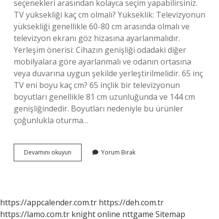
seçenekleri arasından kolayca seçim yapabilirsiniz.
TV yüksekliği kaç cm olmalı? Yükseklik: Televizyonun
yüksekliği genellikle 60-80 cm arasında olmalı ve
televizyon ekranı göz hizasına ayarlanmalıdır.
Yerleşim önerisi: Cihazın genişliği odadaki diğer
mobilyalara göre ayarlanmalı ve odanın ortasına
veya duvarına uygun şekilde yerleştirilmelidir. 65 inç
TV eni boyu kaç cm? 65 inçlik bir televizyonun
boyutları genellikle 81 cm uzunluğunda ve 144 cm
genişliğindedir. Boyutları nedeniyle bu ürünler
çoğunlukla oturma…
60
Devamını okuyun
Yorum Bırak
Inç
Tv
Yüksekliği
Kaç
Cm
https://appcalender.com.tr
https://deh.com.tr
https://lamo.com.tr
knight online
nttgame
Sitemap