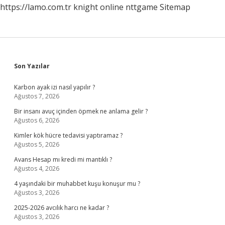
https://lamo.com.tr
knight online
nttgame
Sitemap
Sidebar
Son Yazılar
Karbon ayak izi nasıl yapılır ?
Ağustos 7, 2026
Bir insanı avuç içinden öpmek ne anlama gelir ?
Ağustos 6, 2026
Kimler kök hücre tedavisi yaptıramaz ?
Ağustos 5, 2026
Avans Hesap mı kredi mi mantıklı ?
Ağustos 4, 2026
4 yaşındaki bir muhabbet kuşu konuşur mu ?
Ağustos 3, 2026
2025-2026 avcılık harcı ne kadar ?
Ağustos 3, 2026