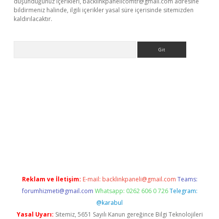
düşündüğünüz içerikleri,
backlinkpanelicomtr@gmail.com
adresine
bildirmeniz halinde, ilgili içerikler yasal süre içerisinde sitemizden
kaldırılacaktır.
Arama
ps://ilbet.casino/
Reklam ve İletişim:
E-mail:
backlinkpaneli@gmail.com
Teams:
forumhizmeti@gmail.com
Whatsapp: 0262 606 0 726
Telegram:
@karabul
Yasal Uyarı:
Sitemiz, 5651 Sayılı Kanun gereğince Bilgi Teknolojileri