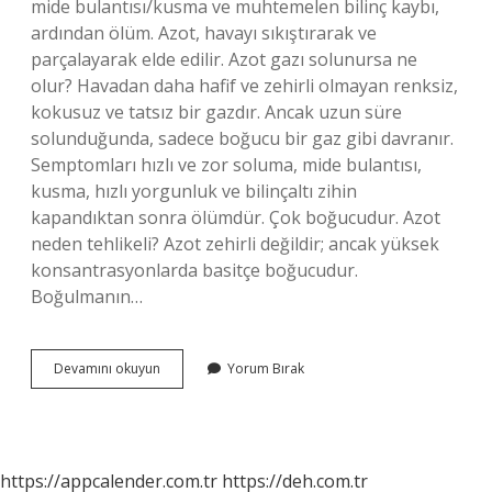
mide bulantısı/kusma ve muhtemelen bilinç kaybı,
ardından ölüm. Azot, havayı sıkıştırarak ve
parçalayarak elde edilir. Azot gazı solunursa ne
olur? Havadan daha hafif ve zehirli olmayan renksiz,
kokusuz ve tatsız bir gazdır. Ancak uzun süre
solunduğunda, sadece boğucu bir gaz gibi davranır.
Semptomları hızlı ve zor soluma, mide bulantısı,
kusma, hızlı yorgunluk ve bilinçaltı zihin
kapandıktan sonra ölümdür. Çok boğucudur. Azot
neden tehlikeli? Azot zehirli değildir; ancak yüksek
konsantrasyonlarda basitçe boğucudur.
Boğulmanın…
Azot
Devamını okuyun
Yorum Bırak
Gazının
Zararları
Nelerdir
https://appcalender.com.tr
https://deh.com.tr