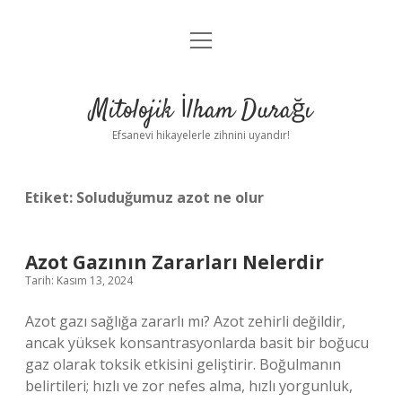
menüyü
Anasayfa
aç
Gizlilik Politikası
Mitolojik İlham Durağı
Yasal Uyarı
Efsanevi hikayelerle zihnini uyandır!
Hakkımızda
Etiket:
Soluduğumuz azot ne olur
Azot Gazının Zararları Nelerdir
Tarih: Kasım 13, 2024
Azot gazı sağlığa zararlı mı? Azot zehirli değildir,
ancak yüksek konsantrasyonlarda basit bir boğucu
gaz olarak toksik etkisini geliştirir. Boğulmanın
belirtileri; hızlı ve zor nefes alma, hızlı yorgunluk,