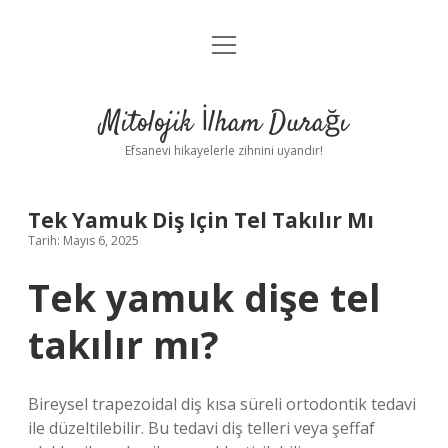
menüyü
Anasayfa
aç
Gizlilik Politikası
Mitolojik İlham Durağı
Yasal Uyarı
Efsanevi hikayelerle zihnini uyandır!
Hakkımızda
Tek Yamuk Diş Için Tel Takılır Mı
Tarih: Mayıs 6, 2025
Tek yamuk dişe tel
takılır mı?
Bireysel trapezoidal diş kısa süreli ortodontik tedavi
ile düzeltilebilir. Bu tedavi diş telleri veya şeffaf