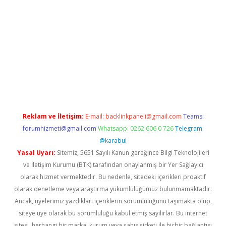
ilbet.casino/
Reklam ve İletişim:
E-mail:
backlinkpaneli@gmail.com
Teams:
forumhizmeti@gmail.com
Whatsapp: 0262 606 0 726
Telegram:
@karabul
Yasal Uyarı:
Sitemiz, 5651 Sayılı Kanun gereğince Bilgi Teknolojileri
ve İletişim Kurumu (BTK) tarafından onaylanmış bir Yer Sağlayıcı
olarak hizmet vermektedir. Bu nedenle, sitedeki içerikleri proaktif
olarak denetleme veya araştırma yükümlülüğümüz bulunmamaktadır.
Ancak, üyelerimiz yazdıkları içeriklerin sorumluluğunu taşımakta olup,
siteye üye olarak bu sorumluluğu kabul etmiş sayılırlar. Bu internet
sitesi, herhangi bir marka, kurum veya şahıs şirketi ile hiçbir bağlantısı