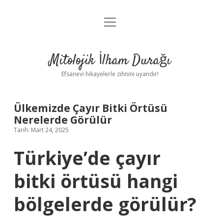
menüyü
Anasayfa
aç
Gizlilik Politikası
Mitolojik İlham Durağı
Yasal Uyarı
Efsanevi hikayelerle zihnini uyandır!
Hakkımızda
Ülkemizde Çayır Bitki Örtüsü
Nerelerde Görülür
Tarih: Mart 24, 2025
Türkiye’de çayır
bitki örtüsü hangi
bölgelerde görülür?