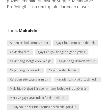
gözlemlenebilir. Bu biyom; Steppe, Meadow ve
PreReit gibi kısa çim topluluklarından oluşur.
Tarih:
Makaleler
Akdenizin bitki örtüsü nedir
Çayır bitki örtüsü ne demek
Çayır doğal mı
Çayır en çok hangi bölgede yetişir
Çayır hangi bölgelerde yetişir
Çayır hangi iklimde yetişir
Çayır hangi şehirdedir
Çayır nerelerde olur
Karadenizde çayır var mıdır
Karadenizin bitki örtüsü nedir
Maki bitki örtüsü Türkiyenin hangi bölgelerinde görülür
Mera ve çayır arasındaki farklar nelerdir
Türkiyede bozkır bitki örtüsü nerelerde görülür