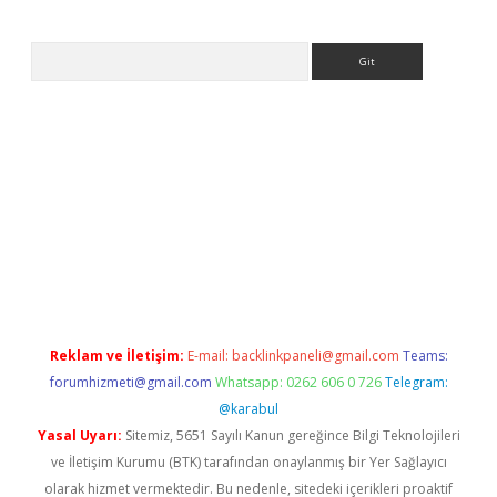
Arama
ino/
Reklam ve İletişim:
E-mail:
backlinkpaneli@gmail.com
Teams:
forumhizmeti@gmail.com
Whatsapp: 0262 606 0 726
Telegram:
@karabul
Yasal Uyarı:
Sitemiz, 5651 Sayılı Kanun gereğince Bilgi Teknolojileri
ve İletişim Kurumu (BTK) tarafından onaylanmış bir Yer Sağlayıcı
olarak hizmet vermektedir. Bu nedenle, sitedeki içerikleri proaktif