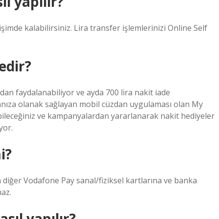
l yapılır?
işimde kalabilirsiniz. Lira transfer işlemlerinizi Online Self
edir?
an faydalanabiliyor ve ayda 700 lira nakit iade
nıza olanak sağlayan mobil cüzdan uygulaması olan My
leceğiniz ve kampanyalardan yararlanarak nakit hediyeler
yor.
i?
 diğer Vodafone Pay sanal/fiziksel kartlarına ve banka
maz.
ıl yapılır?