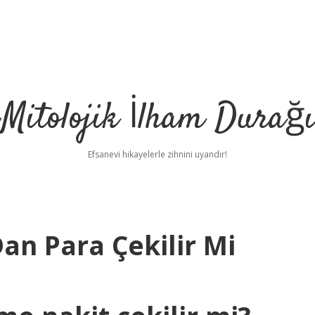
Mitolojik İlham Durağı
Efsanevi hikayelerle zihnini uyandır!
n Para Çekilir Mi