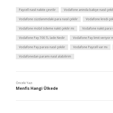
Paycell nasıl nakite çevrilir
Vodafone aninda bakiye nasıl çekil
Vodafone cüzdanımdaki para nasıl çekilir
Vodafone kredi çeki
Vodafone mobil ödeme nakit çekilir mi
Vodafone nakit para 
Vodafone Pay 700 TL İade Nedir
Vodafone Pay limit veriyor 
Vodafone Pay parası nasıl çekilir
Vodafone Paycell var mı
Vodafonedan paramı nasıl alabilirim
Önceki Yazı
Menfis Hangi Ülkede