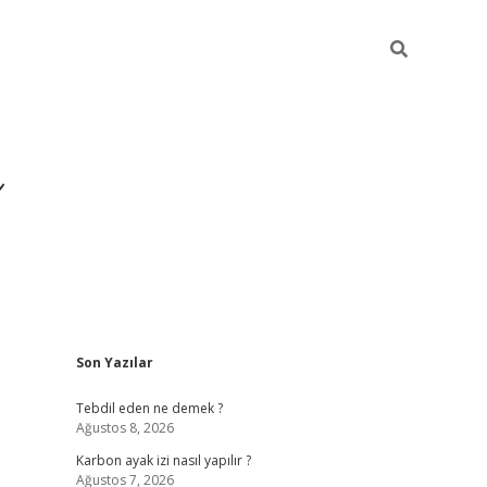
Sidebar
Son Yazılar
https://ilbet.casino/
Tebdil eden ne demek ?
Ağustos 8, 2026
Karbon ayak izi nasıl yapılır ?
Ağustos 7, 2026