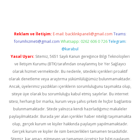
t.casino/
Reklam ve İletişim:
E-mail:
backlinkpaneli@gmail.com
Teams:
forumhizmeti@gmail.com
Whatsapp: 0262 606 0 726
Telegram:
@karabul
Yasal Uyarı:
Sitemiz, 5651 Sayılı Kanun gereğince Bilgi Teknolojileri
ve İletişim Kurumu (BTK) tarafından onaylanmış bir Yer Sağlayıcı
olarak hizmet vermektedir. Bu nedenle, sitedeki içerikleri proaktif
olarak denetleme veya araştırma yükümlülüğümüz bulunmamaktadır.
Ancak, üyelerimiz yazdıkları içeriklerin sorumluluğunu taşımakta olup,
siteye üye olarak bu sorumluluğu kabul etmiş sayılırlar. Bu internet
sitesi, herhangi bir marka, kurum veya şahıs şirketi ile hiçbir bağlantısı
bulunmamaktadır. Sitede yalnızca kendi hazırladığımız makaleler
paylaşılmaktadır. Burada yer alan içerikler haber niteliği taşımamakta
olup, gerçek kurum ve kişiler hakkında paylaşım yapılmamaktadır.
Gerçek kurum ve kişiler ile isim benzerlikleri tamamen tesadüfidir.
Sitemiz, kar amacı gütmeyen ve tamamen ücretsiz bir bilgi paylaşım