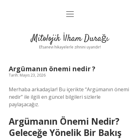
menüyü
Anasayfa
aç
Gizlilik Politikası
Mitolojik İlham Durağı
Yasal Uyarı
Efsanevi hikayelerle zihnini uyandır!
Hakkımızda
Argümanın önemi nedir ?
Tarih: Mayıs 23, 2026
Merhaba arkadaşlar! Bu içerikte “Argümanın önemi
nedir” ile ilgili en güncel bilgileri sizlerle
paylaşacağız.
Argümanın Önemi Nedir?
Geleceğe Yönelik Bir Bakış