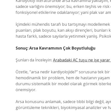
Kardiyoloji literatüründe arsa kavramına yaklaşım, kl
sadece varlığını önemsiyor; bu, erken teşhis ve risk
fonksiyonel etkilerine odaklanıyor; yani plak var ama
İçimdeki mühendis tarafı bu tartışmayı modellemek is
puanları, plak boyutu, kan akışı dirençleri, bunları 
hasta farklı, sadece sayılarla yetinmek yanlış. Psikol
Sonuç: Arsa Kavramının Çok Boyutluluğu
Şunları da İnceleyin:
Arabadaki AC tuşu ne işe yarar 
Özetle, “arsa nedir kardiyolojide?” sorusuna tek bi
hemodinamik bir problem, hem de hastanın yaşam kal
durumu sistematik bir model olarak görmek isterken
önemsiyor.
Arsa konusunu anlamak, sadece tıbbi bilgi değil, ayn
görüntüleme teknikleri, biyokimyasal analizler ve h