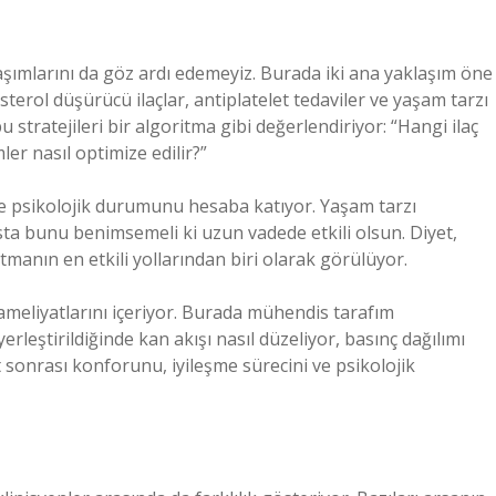
ımlarını da göz ardı edemeyiz. Burada iki ana yaklaşım öne
sterol düşürücü ilaçlar, antiplatelet tedaviler ve yaşam tarzı
u stratejileri bir algoritma gibi değerlendiriyor: “Hangi ilaç
er nasıl optimize edilir?”
ve psikolojik durumunu hesaba katıyor. Yaşam tarzı
hasta bunu benimsemeli ki uzun vadede etkili olsun. Diyet,
manın en etkili yollarından biri olarak görülüyor.
ameliyatlarını içeriyor. Burada mühendis tarafım
eştirildiğinde kan akışı nasıl düzeliyor, basınç dağılımı
t sonrası konforunu, iyileşme sürecini ve psikolojik