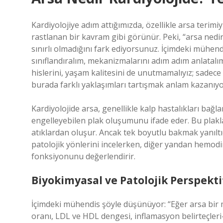
Kardiyolojiye adım attığımızda, özellikle arsa terimi
rastlanan bir kavram gibi görünür. Peki, “arsa nedi
sınırlı olmadığını fark ediyorsunuz. İçimdeki mühend
sınıflandıralım, mekanizmalarını adım adım anlatalı
hislerini, yaşam kalitesini de unutmamalıyız; sadece s
burada farklı yaklaşımları tartışmak anlam kazanıyo
Kardiyolojide arsa, genellikle kalp hastalıkları bağ
engelleyebilen plak oluşumunu ifade eder. Bu plaklar
atıklardan oluşur. Ancak tek boyutlu bakmak yanıltıc
patolojik yönlerini incelerken, diğer yandan hemod
fonksiyonunu değerlendirir.
Biyokimyasal ve Patolojik Perspekti
İçimdeki mühendis şöyle düşünüyor: “Eğer arsa bir m
oranı, LDL ve HDL dengesi, inflamasyon belirteçleri