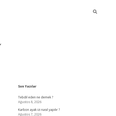
Sidebar
Son Yazılar
https://ilbet.cas
Tebdil eden ne demek ?
Ağustos 8, 2026
Karbon ayak izi nasıl yapılır ?
Ağustos 7, 2026