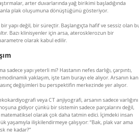
aştırmalar, arter duvarlarında yağ birikimi başladığında
amanla plak oluşumuna dönüştüğünü gösteriyor.
ir yapı değil, bir süreçtir. Başlangıçta hafif ve sessiz olan b
tır. Bazı klinisyenler için arsa, aterosklerozun bir
parametre olarak kabul edilir.
şım
a sadece yapı yeterli mi? Hastanın nefes darlığı, çarpıntı,
emodinamik yaklaşım, işte tam burayı ele alıyor. Arsanın kan
basınç değişimleri bu perspektifin merkezinde yer alıyor.
kokardiyografi veya CT anjiyografi, arsanın sadece varlığını
hoşuna gidiyor çünkü bir sistemin sadece parçalarını değil,
matematiksel olarak çok daha tatmin edici. İçimdeki insan
 yaşamıyla ilişkilendirmeye çalışıyor: “Bak, plak var ama
risk ne kadar?”