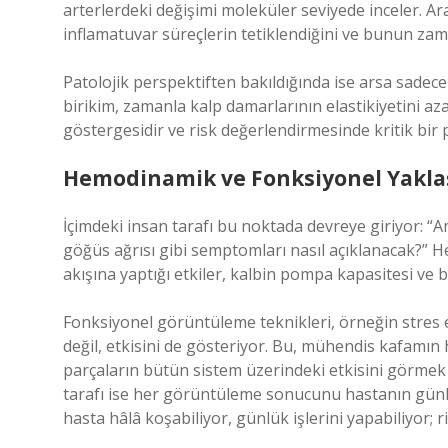
arterlerdeki değişimi moleküler seviyede inceler. Ar
inflamatuvar süreçlerin tetiklendiğini ve bunun z
Patolojik perspektiften bakıldığında ise arsa sadece b
birikim, zamanla kalp damarlarının elastikiyetini azal
göstergesidir ve risk değerlendirmesinde kritik bir 
Hemodinamik ve Fonksiyonel Yakla
İçimdeki insan tarafı bu noktada devreye giriyor: “Am
göğüs ağrısı gibi semptomları nasıl açıklanacak?” H
akışına yaptığı etkiler, kalbin pompa kapasitesi ve 
Fonksiyonel görüntüleme teknikleri, örneğin stres e
değil, etkisini de gösteriyor. Bu, mühendis kafamın 
parçaların bütün sistem üzerindeki etkisini görmek 
tarafı ise her görüntüleme sonucunu hastanın günlük
hasta hâlâ koşabiliyor, günlük işlerini yapabiliyor; 