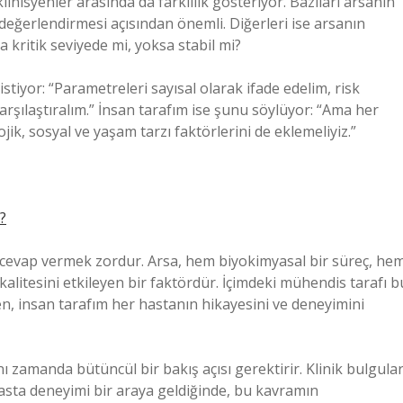
inisyenler arasında da farklılık gösteriyor. Bazıları arsanın
 değerlendirmesi açısından önemli. Diğerleri ise arsanın
 kritik seviyede mi, yoksa stabil mi?
tiyor: “Parametreleri sayısal olarak ifade edelim, risk
karşılaştıralım.” İnsan tarafım ise şunu söylüyor: “Ama her
ojik, sosyal ve yaşam tarzı faktörlerini de eklemeliyiz.”
?
r cevap vermek zordur. Arsa, hem biyokimyasal bir süreç, he
itesini etkileyen bir faktördür. İçimdeki mühendis tarafı b
, insan tarafım her hastanın hikayesini ve deneyimini
ı zamanda bütüncül bir bakış açısı gerektirir. Klinik bulgular
asta deneyimi bir araya geldiğinde, bu kavramın