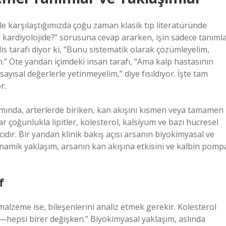
yle karşılaştığımızda çoğu zaman klasik tıp literatüründe
r kardiyolojide?” sorusuna cevap ararken, işin sadece tanıml
is tarafı diyor ki, “Bunu sistematik olarak çözümleyelim,
m.” Öte yandan içimdeki insan tarafı, “Ama kalp hastasının
ayısal değerlerle yetinmeyelim,” diye fısıldıyor. İşte tam
r.
lamında, arterlerde biriken, kan akışını kısmen veya tamamen
 çoğunlukla lipitler, kolesterol, kalsiyum ve bazı hücresel
ıdır. Bir yandan klinik bakış açısı arsanın biyokimyasal ve
inamik yaklaşım, arsanın kan akışına etkisini ve kalbin pomp
f
alzeme ise, bileşenlerini analiz etmek gerekir. Kolesterol
—hepsi birer değişken.” Biyokimyasal yaklaşım, aslında