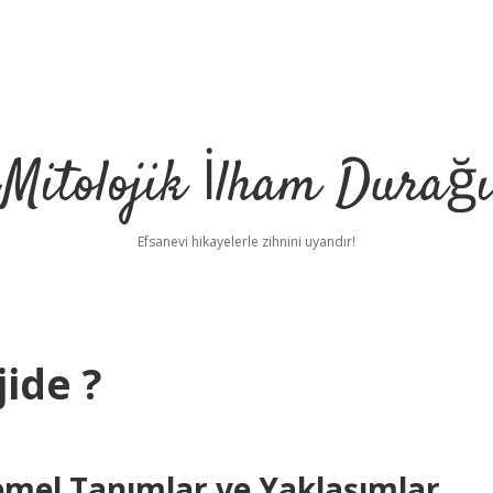
Mitolojik İlham Durağı
Efsanevi hikayelerle zihnini uyandır!
jide ?
Temel Tanımlar ve Yaklaşımlar