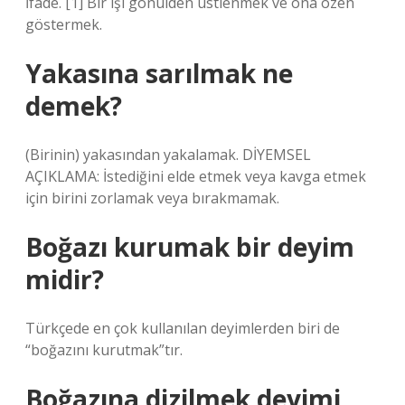
İfade. [1] Bir işi gönülden üstlenmek ve ona özen
göstermek.
Yakasına sarılmak ne
demek?
(Birinin) yakasından yakalamak. DİYEMSEL
AÇIKLAMA: İstediğini elde etmek veya kavga etmek
için birini zorlamak veya bırakmamak.
Boğazı kurumak bir deyim
midir?
Türkçede en çok kullanılan deyimlerden biri de
“boğazını kurutmak”tır.
Boğazına dizilmek deyimi