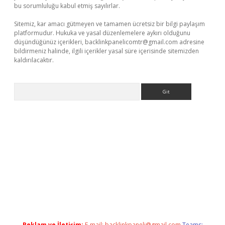
bu sorumluluğu kabul etmiş sayılırlar.
Sitemiz, kar amacı gütmeyen ve tamamen ücretsiz bir bilgi paylaşım
platformudur. Hukuka ve yasal düzenlemelere aykırı olduğunu
düşündüğünüz içerikleri,
backlinkpanelicomtr@gmail.com
adresine
bildirmeniz halinde, ilgili içerikler yasal süre içerisinde sitemizden
kaldırılacaktır.
Arama
sino/
Reklam ve İletişim:
E-mail:
backlinkpaneli@gmail.com
Teams: