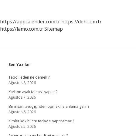
https://appcalender.com.tr
https://deh.com.tr
https://lamo.com.tr
Sitemap
Sidebar
Son Yazılar
Tebdil eden ne demek ?
Ağustos 8, 2026
Karbon ayak izi nasıl yapılır ?
Ağustos 7, 2026
Bir insanı avuç içinden öpmek ne anlama gelir ?
Ağustos 6, 2026
Kimler kök hücre tedavisi yaptıramaz ?
Ağustos 5, 2026
Avans Hesap mı kredi mi mantıklı ?