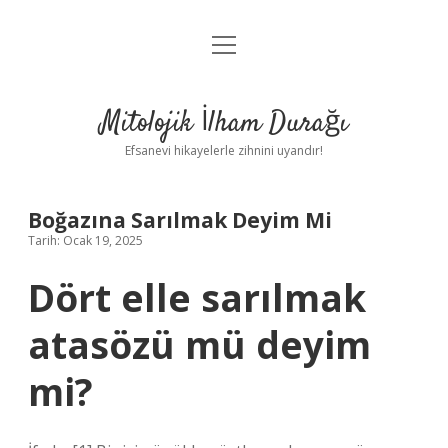
menüyü
Anasayfa
aç
Gizlilik Politikası
Mitolojik İlham Durağı
Yasal Uyarı
Efsanevi hikayelerle zihnini uyandır!
Hakkımızda
Boğazına Sarılmak Deyim Mi
Tarih: Ocak 19, 2025
Dört elle sarılmak
atasözü mü deyim
mi?