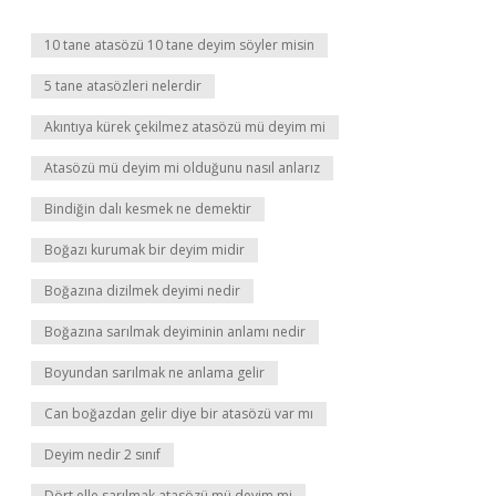
10 tane atasözü 10 tane deyim söyler misin
5 tane atasözleri nelerdir
Akıntıya kürek çekilmez atasözü mü deyim mi
Atasözü mü deyim mi olduğunu nasıl anlarız
Bindiğin dalı kesmek ne demektir
Boğazı kurumak bir deyim midir
Boğazına dizilmek deyimi nedir
Boğazına sarılmak deyiminin anlamı nedir
Boyundan sarılmak ne anlama gelir
Can boğazdan gelir diye bir atasözü var mı
Deyim nedir 2 sınıf
Dört elle sarılmak atasözü mü deyim mi