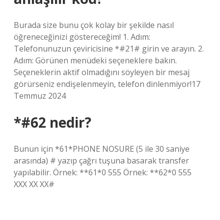
Burada size bunu çok kolay bir şekilde nasıl
öğreneceğinizi göstereceğim! 1. Adım:
Telefonunuzun çeviricisine *#21# girin ve arayın. 2.
Adım: Görünen menüdeki seçeneklere bakın.
Seçeneklerin aktif olmadığını söyleyen bir mesaj
görürseniz endişelenmeyin, telefon dinlenmiyor!17
Temmuz 2024
*#62 nedir?
Bunun için *61*PHONE NOSURE (5 ile 30 saniye
arasında) # yazıp çağrı tuşuna basarak transfer
yapılabilir. Örnek: **61*0 555 Örnek: **62*0 555
XXX XX XX#