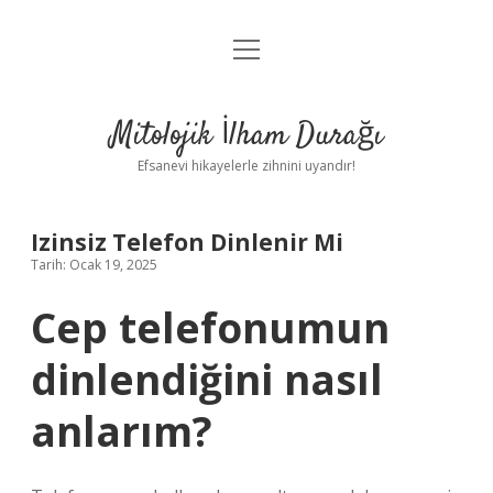
menüyü
Anasayfa
aç
Gizlilik Politikası
Mitolojik İlham Durağı
Yasal Uyarı
Efsanevi hikayelerle zihnini uyandır!
Hakkımızda
Izinsiz Telefon Dinlenir Mi
Tarih: Ocak 19, 2025
Cep telefonumun
dinlendiğini nasıl
anlarım?