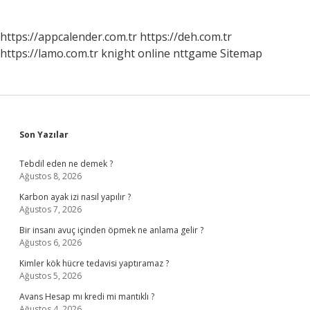
https://appcalender.com.tr
https://deh.com.tr
https://lamo.com.tr
knight online
nttgame
Sitemap
Sidebar
Son Yazılar
Tebdil eden ne demek ?
Ağustos 8, 2026
Karbon ayak izi nasıl yapılır ?
Ağustos 7, 2026
Bir insanı avuç içinden öpmek ne anlama gelir ?
Ağustos 6, 2026
Kimler kök hücre tedavisi yaptıramaz ?
Ağustos 5, 2026
Avans Hesap mı kredi mi mantıklı ?
Ağustos 4, 2026