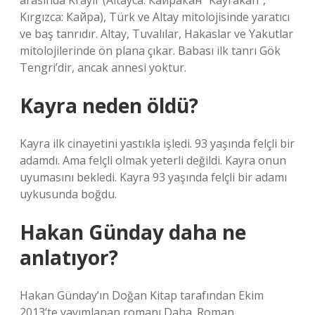
arasında Krayir (Altayca: Кайракан “Kayrakan”,
Kırgızca: Кайра), Türk ve Altay mitolojisinde yaratıcı
ve baş tanrıdır. Altay, Tuvalılar, Hakaslar ve Yakutlar
mitolojilerinde ön plana çıkar. Babası ilk tanrı Gök
Tengri’dir, ancak annesi yoktur.
Kayra neden öldü?
Kayra ilk cinayetini yastıkla işledi. 93 yaşında felçli bir
adamdı. Ama felçli olmak yeterli değildi. Kayra onun
uyumasını bekledi. Kayra 93 yaşında felçli bir adamı
uykusunda boğdu.
Hakan Günday daha ne
anlatıyor?
Hakan Günday’ın Doğan Kitap tarafından Ekim
2013’te yayımlanan romanı Daha. Roman,