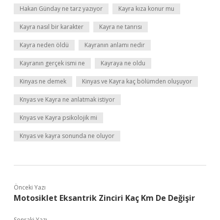
Hakan Günday ne tarz yazıyor
Kayra kıza konur mu
Kayra nasıl bir karakter
Kayra ne tanrısı
Kayra neden öldü
Kayranın anlamı nedir
Kayranın gerçek ismi ne
Kayraya ne oldu
Kinyas ne demek
Kinyas ve Kayra kaç bölümden oluşuyor
Knyas ve Kayra ne anlatmak istiyor
Knyas ve Kayra psikolojik mi
Knyas ve kayra sonunda ne oluyor
Önceki Yazı
Motosiklet Eksantrik Zinciri Kaç Km De Değişir
Sonraki Yazı