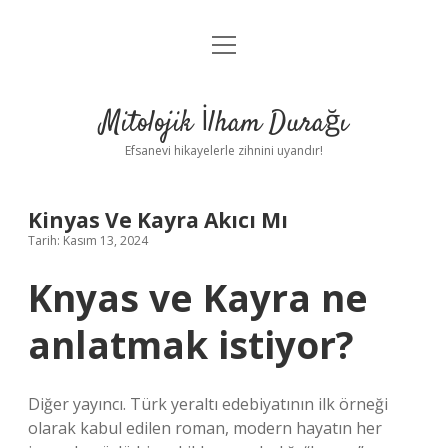
menüyü
Anasayfa
aç
Gizlilik Politikası
Mitolojik İlham Durağı
Yasal Uyarı
Efsanevi hikayelerle zihnini uyandır!
Hakkımızda
Kinyas Ve Kayra Akıcı Mı
Tarih: Kasım 13, 2024
Knyas ve Kayra ne
anlatmak istiyor?
Diğer yayıncı. Türk yeraltı edebiyatının ilk örneği
olarak kabul edilen roman, modern hayatın her