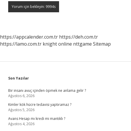
https://appcalender.com.tr
https://deh.com.tr
https://lamo.com.tr
knight online
nttgame
Sitemap
Sidebar
Son Yazılar
Bir insanı avuç içinden öpmek ne anlama gelir ?
Ağustos 6, 2026
Kimler kök hücre tedavisi yaptıramaz ?
Ağustos 5, 2026
Avans Hesap mı kredi mi mantıklı ?
Ağustos 4, 2026