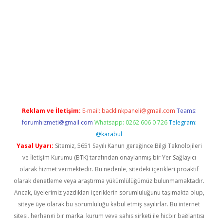
ino/
Reklam ve İletişim:
E-mail:
backlinkpaneli@gmail.com
Teams:
forumhizmeti@gmail.com
Whatsapp: 0262 606 0 726
Telegram:
@karabul
Yasal Uyarı:
Sitemiz, 5651 Sayılı Kanun gereğince Bilgi Teknolojileri
ve İletişim Kurumu (BTK) tarafından onaylanmış bir Yer Sağlayıcı
olarak hizmet vermektedir. Bu nedenle, sitedeki içerikleri proaktif
olarak denetleme veya araştırma yükümlülüğümüz bulunmamaktadır.
Ancak, üyelerimiz yazdıkları içeriklerin sorumluluğunu taşımakta olup,
siteye üye olarak bu sorumluluğu kabul etmiş sayılırlar. Bu internet
sitesi, herhangi bir marka, kurum veya şahıs şirketi ile hiçbir bağlantısı