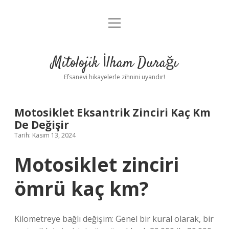
menüyü
Anasayfa
aç
Gizlilik Politikası
Mitolojik İlham Durağı
Yasal Uyarı
Efsanevi hikayelerle zihnini uyandır!
Hakkımızda
Motosiklet Eksantrik Zinciri Kaç Km
De Değişir
Tarih: Kasım 13, 2024
Motosiklet zinciri
ömrü kaç km?
Kilometreye bağlı değişim: Genel bir kural olarak, bir