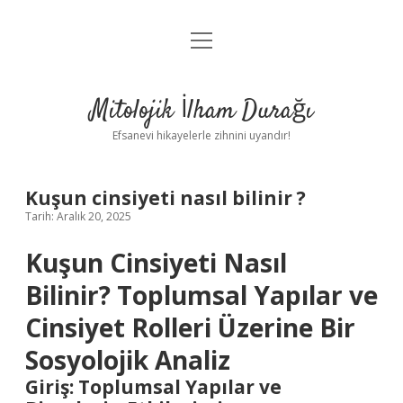
menüyü
Anasayfa
aç
Gizlilik Politikası
Mitolojik İlham Durağı
Yasal Uyarı
Efsanevi hikayelerle zihnini uyandır!
Hakkımızda
Kuşun cinsiyeti nasıl bilinir ?
Tarih: Aralık 20, 2025
Kuşun Cinsiyeti Nasıl
Bilinir? Toplumsal Yapılar ve
Cinsiyet Rolleri Üzerine Bir
Sosyolojik Analiz
Giriş: Toplumsal Yapılar ve