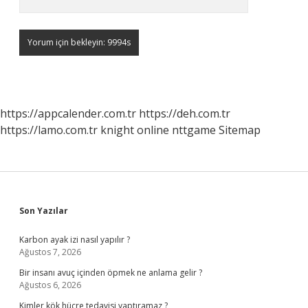
https://appcalender.com.tr
https://deh.com.tr
https://lamo.com.tr
knight online
nttgame
Sitemap
Sidebar
Son Yazılar
Karbon ayak izi nasıl yapılır ?
Ağustos 7, 2026
Bir insanı avuç içinden öpmek ne anlama gelir ?
Ağustos 6, 2026
Kimler kök hücre tedavisi yaptıramaz ?