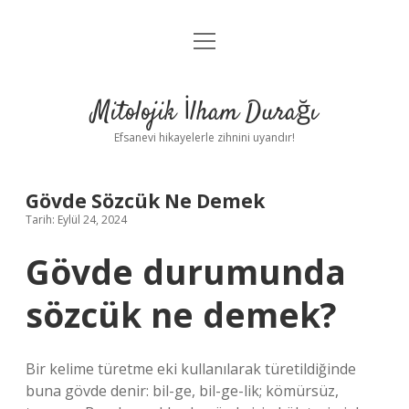
menüyü
Anasayfa
aç
Gizlilik Politikası
Mitolojik İlham Durağı
Yasal Uyarı
Efsanevi hikayelerle zihnini uyandır!
Hakkımızda
Gövde Sözcük Ne Demek
Tarih: Eylül 24, 2024
Gövde durumunda
sözcük ne demek?
Bir kelime türetme eki kullanılarak türetildiğinde
buna gövde denir: bil-ge, bil-ge-lik; kömürsüz,