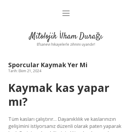
menüyü
Anasayfa
aç
Gizlilik Politikası
Mitolojik İlham Durağı
Yasal Uyarı
Efsanevi hikayelerle zihnini uyandır!
Hakkımızda
Sporcular Kaymak Yer Mi
Tarih: Ekim 21, 2024
Kaymak kas yapar
mı?
Tüm kasları çalıştırır… Dayanıklılık ve kaslarınızın
gelişimini istiyorsanız düzenli olarak paten yaparak