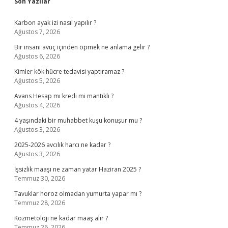
Sidebar
Son Yazılar
Karbon ayak izi nasıl yapılır ?
Ağustos 7, 2026
Bir insanı avuç içinden öpmek ne anlama gelir ?
Ağustos 6, 2026
Kimler kök hücre tedavisi yaptıramaz ?
Ağustos 5, 2026
Avans Hesap mı kredi mi mantıklı ?
Ağustos 4, 2026
4 yaşındaki bir muhabbet kuşu konuşur mu ?
Ağustos 3, 2026
2025-2026 avcılık harcı ne kadar ?
Ağustos 3, 2026
İşsizlik maaşı ne zaman yatar Haziran 2025 ?
Temmuz 30, 2026
Tavuklar horoz olmadan yumurta yapar mı ?
Temmuz 28, 2026
Kozmetoloji ne kadar maaş alır ?
Temmuz 26, 2026