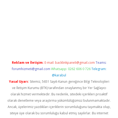
sino/
Reklam ve İletişim:
E-mail:
backlinkpaneli@gmail.com
Teams:
forumhizmeti@gmail.com
Whatsapp: 0262 606 0 726
Telegram:
@karabul
Yasal Uyarı:
Sitemiz, 5651 Sayılı Kanun gereğince Bilgi Teknolojileri
ve İletişim Kurumu (BTK) tarafından onaylanmış bir Yer Sağlayıcı
olarak hizmet vermektedir. Bu nedenle, sitedeki içerikleri proaktif
olarak denetleme veya araştırma yükümlülüğümüz bulunmamaktadır.
Ancak, üyelerimiz yazdıkları içeriklerin sorumluluğunu taşımakta olup,
siteye üye olarak bu sorumluluğu kabul etmiş sayılırlar. Bu internet