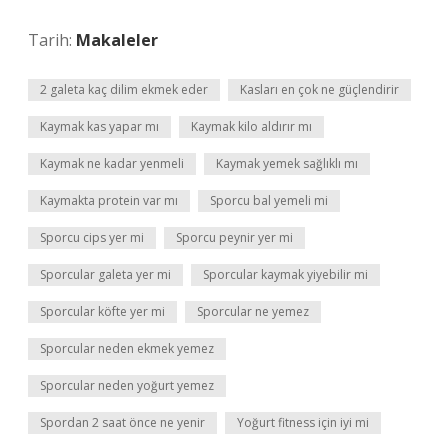
Tarih:
Makaleler
2 galeta kaç dilim ekmek eder
Kasları en çok ne güçlendirir
Kaymak kas yapar mı
Kaymak kilo aldırır mı
Kaymak ne kadar yenmeli
Kaymak yemek sağlıklı mı
Kaymakta protein var mı
Sporcu bal yemeli mi
Sporcu cips yer mi
Sporcu peynir yer mi
Sporcular galeta yer mi
Sporcular kaymak yiyebilir mi
Sporcular köfte yer mi
Sporcular ne yemez
Sporcular neden ekmek yemez
Sporcular neden yoğurt yemez
Spordan 2 saat önce ne yenir
Yoğurt fitness için iyi mi